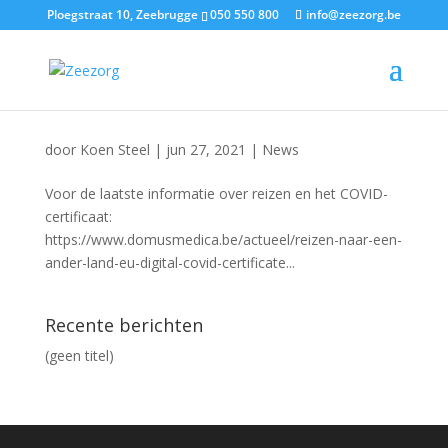
Ploegstraat 10, Zeebrugge
050 550 800
info@zeezorg.be
door
Koen Steel
|
jun 27, 2021
|
News
Voor de laatste informatie over reizen en het COVID-
certificaat:
https://www.domusmedica.be/actueel/reizen-naar-een-
ander-land-eu-digital-covid-certificate...
Recente berichten
(geen titel)