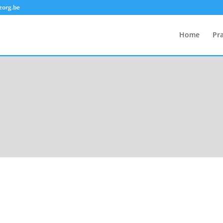
zorg.be
Home
Pra