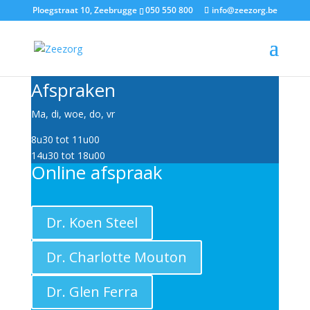
Ploegstraat 10, Zeebrugge
050 550 800
info@zeezorg.be
Afspraken
Ma, di, woe, do, vr
8u30 tot 11u00
14u30 tot 18u00
Online afspraak
Dr. Koen Steel
Dr. Charlotte Mouton
Dr. Glen Ferra